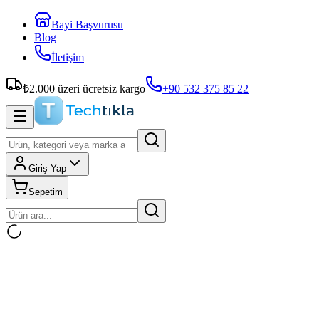
Bayi Başvurusu
Blog
İletişim
₺
2.000
üzeri ücretsiz kargo
+90 532 375 85 22
Giriş Yap
Sepetim