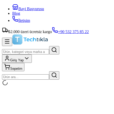
Bayi Başvurusu
Blog
İletişim
₺
2.000
üzeri ücretsiz kargo
+90 532 375 85 22
Giriş Yap
Sepetim