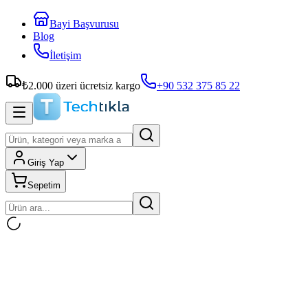
Bayi Başvurusu
Blog
İletişim
₺
2.000
üzeri ücretsiz kargo
+90 532 375 85 22
Giriş Yap
Sepetim