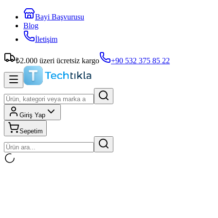
Bayi Başvurusu
Blog
İletişim
₺
2.000
üzeri ücretsiz kargo
+90 532 375 85 22
Giriş Yap
Sepetim