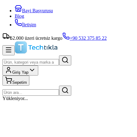
Bayi Başvurusu
Blog
İletişim
₺
2.000
üzeri ücretsiz kargo
+90 532 375 85 22
Giriş Yap
Sepetim
Yükleniyor...