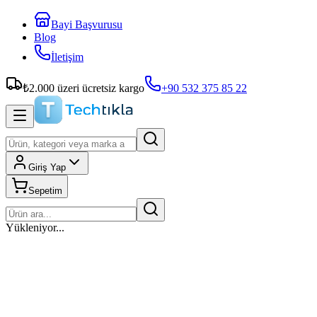
Bayi Başvurusu
Blog
İletişim
₺
2.000
üzeri ücretsiz kargo
+90 532 375 85 22
Giriş Yap
Sepetim
Yükleniyor...