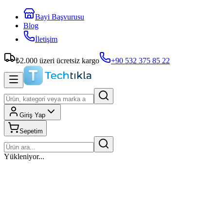
Bayi Başvurusu
Blog
İletişim
₺
2.000
üzeri ücretsiz kargo
+90 532 375 85 22
Giriş Yap
Sepetim
Yükleniyor...