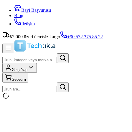
Bayi Başvurusu
Blog
İletişim
₺
2.000
üzeri ücretsiz kargo
+90 532 375 85 22
Giriş Yap
Sepetim