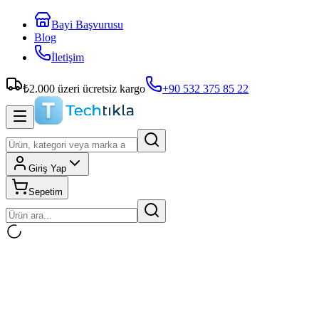
Bayi Başvurusu
Blog
İletişim
₺
2.000
üzeri ücretsiz kargo
+90 532 375 85 22
Giriş Yap
Sepetim