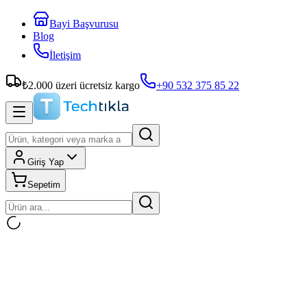
Bayi Başvurusu
Blog
İletişim
₺
2.000
üzeri ücretsiz kargo
+90 532 375 85 22
Giriş Yap
Sepetim