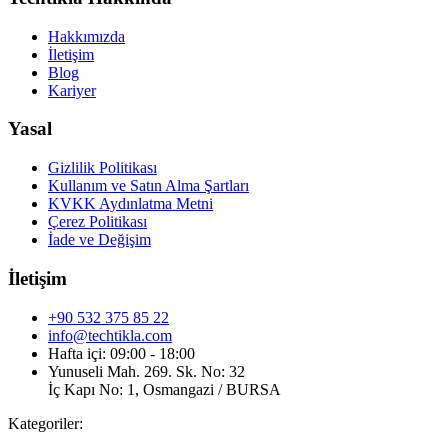
Hakkımızda
İletişim
Blog
Kariyer
Yasal
Gizlilik Politikası
Kullanım ve Satın Alma Şartları
KVKK Aydınlatma Metni
Çerez Politikası
İade ve Değişim
İletişim
+90 532 375 85 22
info@techtikla.com
Hafta içi: 09:00 - 18:00
Yunuseli Mah. 269. Sk. No: 32
İç Kapı No: 1, Osmangazi / BURSA
Kategoriler: