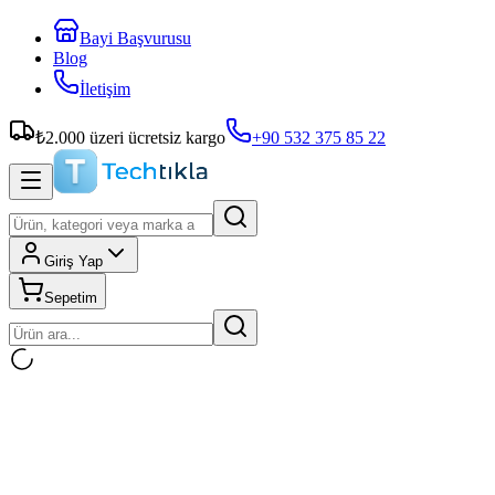
Bayi Başvurusu
Blog
İletişim
₺
2.000
üzeri ücretsiz kargo
+90 532 375 85 22
Giriş Yap
Sepetim