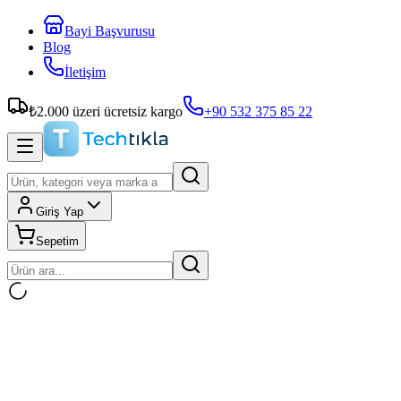
Bayi Başvurusu
Blog
İletişim
₺
2.000
üzeri ücretsiz kargo
+90 532 375 85 22
Giriş Yap
Sepetim